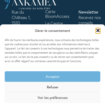
Carte
Rue du
Newsletter
BloomAccess
Château 1,
Recevez nos
1510
conseils
Le Centre
Moudon
bien-être
Devenir
Gérer le consentement
+41 79 645
chaque mois.
partenaire
21 41
Afin de fournir les meilleures expériences, nous utilisons des technologies telles
Partenaires
contact@ankamea.ch
que les cookies pour stocker et/ou accéder aux informations relatives à
S'inscrire
Offres en
l'appareil. Le fait de consentir à ces technologies nous permettra de traiter des
données telles que le comportement de navigation ou des identifiants uniques
cours
sur ce site. Le fait de ne pas consentir ou de retirer son consentement peut
Contact
avoir un effet négatif sur certaines caractéristiques et fonctions.
Mentions légales
•
Politique de confidentialité
•
Conditions générales de
vente
•
Politique des cookies
Accepter
Refuser
Voir les préférences