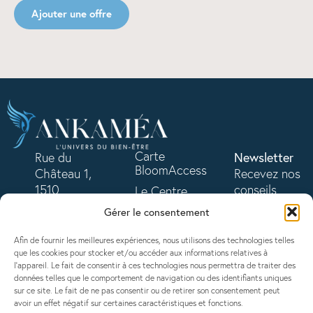
Ajouter une offre
Carte
Rue du
Newsletter
BloomAccess
Château 1,
Recevez nos
1510
conseils
Le Centre
Moudon
bien-être
Devenir
Gérer le consentement
+41 79 645
chaque mois.
partenaire
21 41
Afin de fournir les meilleures expériences, nous utilisons des technologies telles
Partenaires
contact@ankamea.ch
que les cookies pour stocker et/ou accéder aux informations relatives à
S'inscrire
l'appareil. Le fait de consentir à ces technologies nous permettra de traiter des
Offres en
données telles que le comportement de navigation ou des identifiants uniques
cours
sur ce site. Le fait de ne pas consentir ou de retirer son consentement peut
Contact
avoir un effet négatif sur certaines caractéristiques et fonctions.